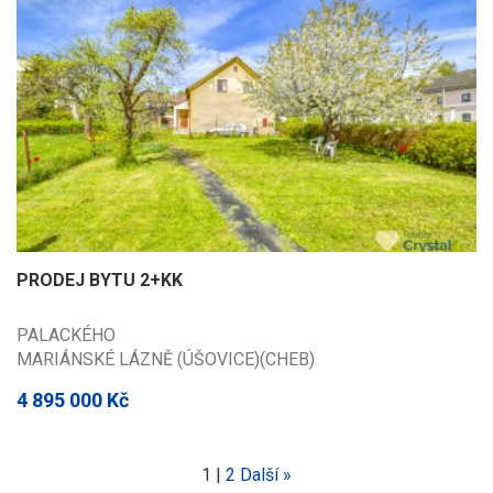
PRODEJ BYTU 2+KK
PALACKÉHO
MARIÁNSKÉ LÁZNĚ (ÚŠOVICE)(CHEB)
4 895 000 Kč
1
|
2
Další »