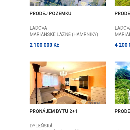
PRODEJ POZEMKU
PRODE
LADOVA
LADOV
MARIÁNSKÉ LÁZNĚ (HAMRNÍKY)
MARIÁ
(CHEB)
(CHEB
2 100 000 Kč
4 200 
PRONÁJEM BYTU 2+1
PRODE
DYLEŇSKÁ