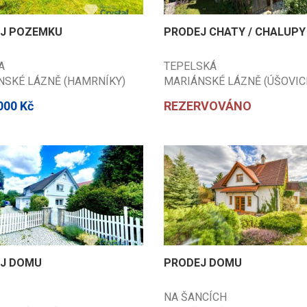
J POZEMKU
PRODEJ CHATY / CHALUPY
A
TEPELSKÁ
NSKÉ LÁZNĚ (HAMRNÍKY)
MARIÁNSKÉ LÁZNĚ (ÚŠOVIC
)
(CHEB)
000 Kč
REZERVOVÁNO
J DOMU
PRODEJ DOMU
NA ŠANCÍCH